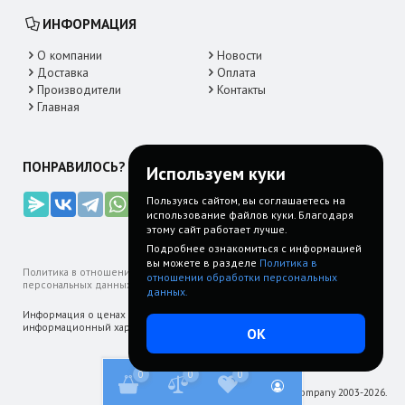
ИНФОРМАЦИЯ
О компании
Новости
Доставка
Оплата
Производители
Контакты
Главная
ПОНРАВИЛОСЬ? ДЕЛИТЕСЬ!
Используем куки
Пользуясь сайтом, вы соглашаетесь на
использование файлов куки. Благодаря
этому сайт работает лучше.
Подробнее ознакомиться с информацией
вы можете в разделе
Политика в
Политика в отношении обработки
Пользовательское
FAQ: Часто
отношении обработки персональных
персональных данных
соглашение
задаваемые
данных.
вопросы
Информация о ценах на товары на нашем сайте носит справочно-
информационный характер и не является публичной офертой.
ОК
0
0
0
© Все права защищены. PanEco company 2003-2026.