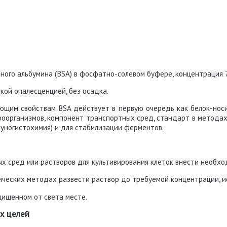
ного альбумина (BSA) в фосфатно-солевом буфере, концентрация 7
кой опалесценцией, без осадка.
щим свойствам BSA действует в первую очередь как белок-носит
кроорганизмов, компонент транспортных сред, стандарт в методах
муногистохимия) и для стабилизации ферментов.
х сред или растворов для культивирования клеток внести необхо
мических методах развести раствор до требуемой концентрации, 
щищенном от света месте.
х целей