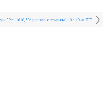
ды RPMI-1640, 50× раствор, стерильный, 10 × 10 мл, ПЭТ