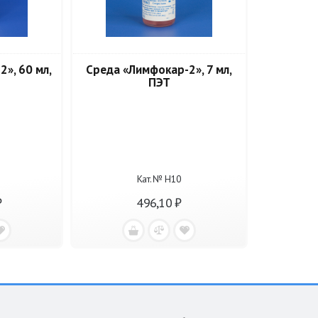
», 60 мл,
Среда «Лимфокар-2», 7 мл,
ПЭТ
Кат. № Н10
₽
496,10 ₽