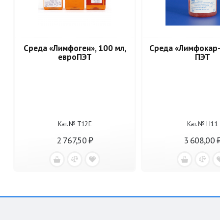
Среда «Лимфоген», 100 мл,
Среда «Лимфокар-2
евроПЭТ
ПЭТ
Кат. № Т12Е
Кат. № Н11
2 767,50 ₽
3 608,00 