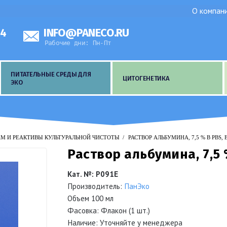
О компан
44
INFO@PANECO.RU
Рабочие дни: Пн-Пт
ПИТАТЕЛЬНЫЕ СРЕДЫ ДЛЯ
ЦИТОГЕНЕТИКА
ЭКО
АМ И РЕАКТИВЫ КУЛЬТУРАЛЬНОЙ ЧИСТОТЫ
РАСТВОР АЛЬБУМИНА, 7,5 % В PBS,
Раствор альбумина, 7,5 
Кат. №
:
Р091Е
Производитель:
ПанЭко
Объем
100 мл
Фасовка: Флакон (1 шт.)
Наличие: Уточняйте у менеджера