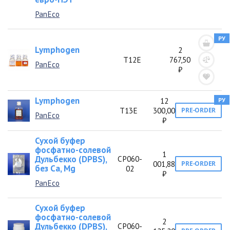
PanEco
РУ
Lymphogen
2
Т12Е
767,50
PanEco
₽
Lymphogen
12
РУ
Т13Е
300,00
PRE-ORDER
PanEco
₽
Сухой буфер
фосфатно-солевой
1
Дульбекко (DPBS),
СР060-
001,88
PRE-ORDER
без Ca, Mg
02
₽
PanEco
Сухой буфер
фосфатно-солевой
2
Дульбекко (DPBS),
СР060-