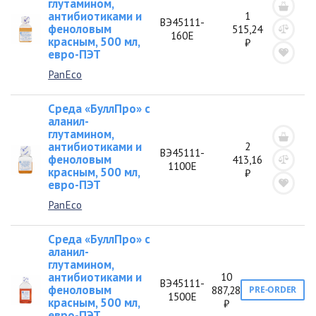
глутамином,
антибиотиками и
1
ВЭ45111-
феноловым
515,24
160Е
красным, 500 мл,
₽
евро-ПЭТ
PanEco
Среда «БуллПро» с
аланил-
глутамином,
антибиотиками и
2
ВЭ45111-
феноловым
413,16
1100Е
красным, 500 мл,
₽
евро-ПЭТ
PanEco
Среда «БуллПро» с
аланил-
глутамином,
антибиотиками и
10
ВЭ45111-
феноловым
887,28
PRE-ORDER
1500Е
красным, 500 мл,
₽
евро-ПЭТ