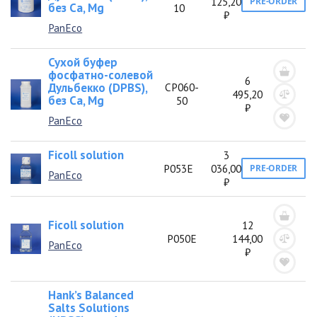
125,20
PRE-ORDER
без Ca, Mg
10
₽
PanEco
Сухой буфер
фосфатно-солевой
6
Дульбекко (DPBS),
СР060-
495,20
без Ca, Mg
50
₽
PanEco
Ficoll solution
3
Р053Е
036,00
PRE-ORDER
PanEco
₽
Ficoll solution
12
Р050Е
144,00
PanEco
₽
Hank’s Balanced
Salts Solutions