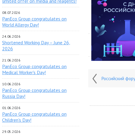
limited offer on media and reagents!
08.07.2026
PanEco Group congratulates on
World Allergy Day!
24.06.2026
Shortened Working Day – June 26,
2026
21.06.2026
PanEco Group congratulates on
Medical Worker's Day!
Российский фор
10.06.2026
PanEco Group congratulates on
Russia Day!
01.06.2026
PanEco Group congratulates on
Children's Day!
29.05.2026