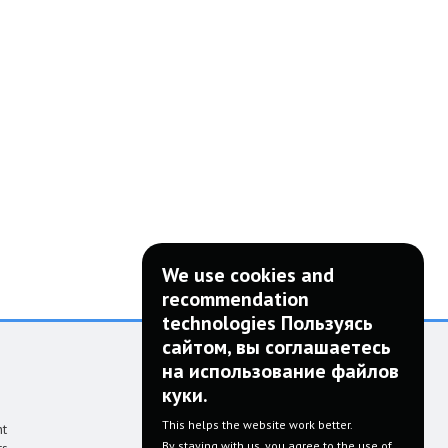
We use cookies and
recommendation
technologies Пользуясь
сайтом, вы соглашаетесь
на использование файлов
DID YOU LIKE IT? SHARE!
куки.
This helps the website work better.
nt
By staying with us, you agree to the use of