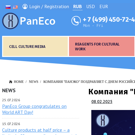
Login / Registration
RUB
USD
EUR
+ 7 (499) 450-72-
Mon - Fri
REAGENTS FOR CULTURAL
CELL CULTURE MEDIA
WORK
HOME
NEWS
КОМПАНИЯ "ПАНЭКО" ПОЗДРАВЛЯЕТ С ДНЕМ РОССИЙС
NEWS
Компания "
25.07.2026
08.02.2025
PanEco Group congratulates on
World ART Day!
15.07.2026
Culture products at half price – a