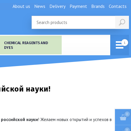
About us
News
Delivery
Payment
Brands
Contacts
CHEMICAL REAGENTS AND
DYES
йской науки!
0
 российской науки
! Желаем новых открытий и успехов в
0